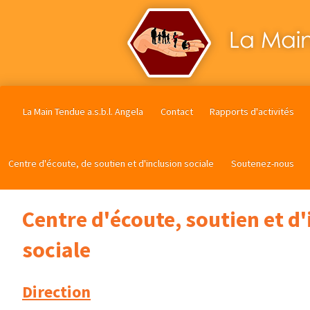
La Main Tendue a.s.b.l. Angela
Contact
Rapports d'activités
Centre d'écoute, de soutien et d'inclusion sociale
Soutenez-nous
Centre d'écoute, soutien et d'
sociale
Direction