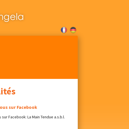
ités
nous sur Facebook
 sur Facebook: La Main Tendue a.s.b.l.