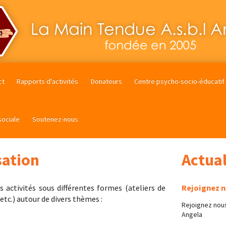
ct
Rapports d'activités
Donateurs
Centre psycho-socio-éducatif
sociale
Soutenez-nous
sation
Actual
 activités sous différentes formes (ateliers de
Rejoignez 
etc.) autour de divers thèmes :
Rejoignez nous
Angela